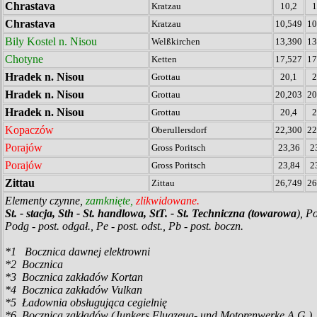
Chrastava
Kratzau
10,2
1
Chrastava
Kratzau
10,549
10
Bily Kostel n. Nisou
Wel
ßkirchen
13,390
13
Chotyne
Ketten
17,527
17
Hradek n. Nisou
Grottau
20,1
2
Hradek n. Nisou
Grottau
20,203
20
Hradek n. Nisou
Grottau
20,4
2
Kopaczów
Oberullersdorf
22,300
22
Porajów
Gross Poritsch
23,36
2
Porajów
Gross Poritsch
23,84
2
Zittau
Zittau
26,749
26
Elementy czynne,
zamknięte,
zlikwidowane.
St. - stacja, Sth - St. handlowa, StT. - St. Techniczna (towarowa
), P
Podg - post. odgał., Pe - post. odst., Pb - post. boczn.
*1 Bocznica dawnej elektrowni
*2 Bocznica
*3 Bocznica zakładów Kortan
*4 Bocznica zakładów Vulkan
*5 Ładownia obsługująca cegielnię
*6 Bocznica zakładów (Junkers Flugzeug- und Motorenwerke A.G.