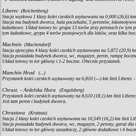
Liberec
(Reichenberg)
Stacja węzłowa 1 klasy kolei czeskich usytuowana na 0,000 (26,6) km
Stacja ma budynek dworca, hala poczekalni, 5 peronów, lokomotywo
ładunkowe. Układ torowy to: grupa 13 torów przy peronach (w tym p
tym ładunkowe, grypa 4 torów postojowych dla loków, oraz kilka bo
Machnin
(Machendorf)
Stacja ajencyjna 4 klasy kolei czeskich usytuowana na 5,872 (20,9) k
Stacja posiadała budynek dworca, wc, magazyn, peron, rampę boczn
Układ torowy to tor główny i 1-2 boczne. Obecnie przystanek.
Manchin Hrad
(...)
Przystanek kolei czeskich usytuowany na 6,810 (---) km linii Liberec
Chrast. - Ardelska Hora
(Engelsberg)
Przystanek kolei czeskich usytuowany na 8,610 (18,1) km linii Liber
Jest tam peron i budynek dworca.
Chrastava
(Kratzau)
Stacja 2 klasy kolei czeskich usytuowana na 10,549 (16,2) km linii L
Stacja posiadała budynek dworca, wc, magazyn, 2 perony, garaż dla 
Układ torowy to tor główny zasadniczy, 2 główne dodatkowe i 4 boczn