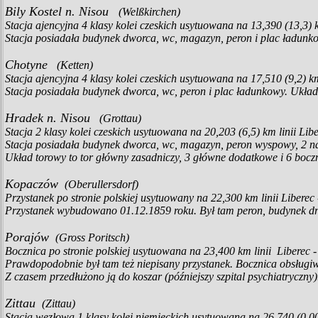
Bily Kostel n. Nisou
(Welßkirchen)
Stacja ajencyjna 4 klasy kolei czeskich usytuowana na 13,390 (13,3) 
Stacja posiadała budynek dworca, wc, magazyn, peron i plac ładunko
Chotyne
(Ketten)
Stacja ajencyjna 4 klasy kolei czeskich usytuowana na 17,510 (9,2) k
Stacja posiadała budynek dworca, wc, peron i plac ładunkowy. Układ 
Hradek n. Nisou
(Grottau)
Stacja 2 klasy kolei czeskich usytuowana na 20,203 (6,5) km linii Li
Stacja posiadała budynek dworca, wc, magazyn, peron wyspowy, 2 
Układ torowy to tor główny zasadniczy, 3 główne dodatkowe i 6 boc
Kopaczów
(Oberullersdorf)
Przystanek po stronie polskiej usytuowany na 22,300 km linii Libere
Przystanek wybudowano 01.12.1859 roku. Był tam peron, budynek dr
Porajów
(Gross Poritsch)
Bocznica po stronie polskiej usytuowana na 23,400 km linii Liberec 
Prawdopodobnie był tam też niepisany przystanek. Bocznica obsługiwa
Z czasem przedłużono ją do koszar (późniejszy szpital psychiatryczn
Zittau
(Zittau)
Stacja węzłowa 1 klasy kolei niemieckich usytuowana na 26,740 (0,00