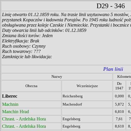
D29 - 34
Linię otwarto 01.12.1859 roku. Na trasie linii usytuowano 5 mostów, 
przystanek Kopaczów i ładownia Porajów. Po 1945 roku ludność polska n
obsługiwana przez koleje Czeskie i Niemieckie. Przystanki i bocznice 
Daty otwarcia linii lub odcinków: 01.12.1859
Zmiana ilości torów: Jeden
Elektryfikacja: Brak
Ruch osobowy: Czynny
Ruch towarowy: ???
Zamknięcie lub likwidacja:
Plan linii
Nazwy
Kilomet
Do
Obecna
Wcześniejsze
1947
1
Liberec
Reichenberg
0,000
0
Machnin
Machendorf
5,872
5
Manchin Hrad
6,810
6
Chrast. - Ardelska Hora
Engelsberg
7,61
7
Chrast. - Ardelska Hora
Engelsberg
8,610
8